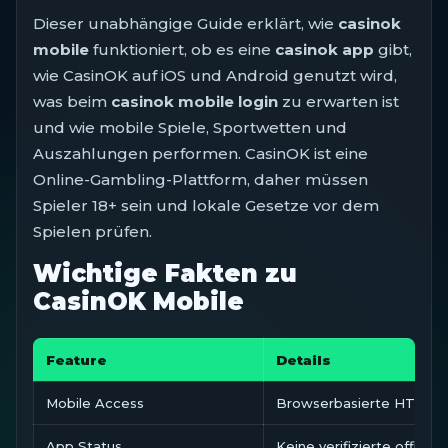
Dieser unabhängige Guide erklärt, wie
casinok
mobile
funktioniert, ob es eine
casinok app
gibt,
wie CasinOK auf iOS und Android genutzt wird,
was beim
casinok mobile login
zu erwarten ist
und wie mobile Spiele, Sportwetten und
Auszahlungen performen. CasinOK ist eine
Online-Gambling-Plattform, daher müssen
Spieler 18+ sein und lokale Gesetze vor dem
Spielen prüfen.
Wichtige Fakten zu
CasinOK Mobile
Feature
Details
Mobile Access
Browserbasierte HTML5-
App Status
Keine verifizierte offizie