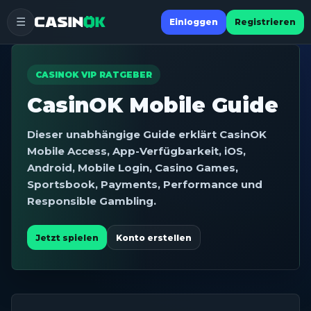
☰
Einloggen
Registrieren
CASINOK VIP RATGEBER
CasinOK Mobile Guide
Dieser unabhängige Guide erklärt CasinOK
Mobile Access, App-Verfügbarkeit, iOS,
Android, Mobile Login, Casino Games,
Sportsbook, Payments, Performance und
Responsible Gambling.
Jetzt spielen
Konto erstellen